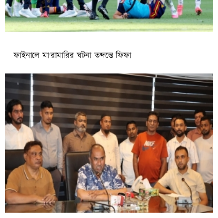
ফাইনালে মা'রামারির ঘটনা ত'দন্তে ফিফা