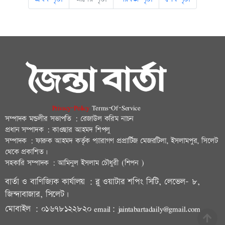
Privacy-Policy
Terms-Of-Service
সম্পাদক মন্ডলীর সভাপতি : রেজাউল করিম নাচন
প্রধান সম্পাদক : কাওছার আহমদ শিপলু
সম্পাদক : ফারুক আহমদ কর্তৃক প্যারাগণ প্রপ্রার্টিজ মেজরটিলা, ইসলামপুর, সিলেট
থেকে প্রকাশিত।
সহকারি সম্পাদক : আমিনুল ইসলাম চৌধুরী (শিপন )
বার্তা ও বাণিজ্যিক কার্যালয় : ব্লু ওয়াটার শপিং সিটি, লেভেল- ৮,
জিন্দাবাজার, সিলেট।
মোবাইল : ০১৬৭৮১২২৮২০ email: jaintabartadaily@gmail.com