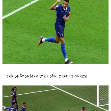
মেসিকে টপকে বিশ্বকাপের সর্বোচ্চ গোলদাতা এমবাপ্পে