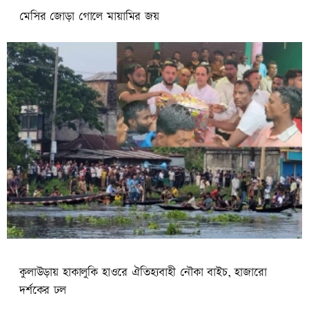
মেসির জোড়া গোলে মায়ামির জয়
কুলাউড়ায় হাকালুকি হাওরে ঐতিহ্যবাহী নৌকা বাইচ, হাজারো
দর্শকের ঢল