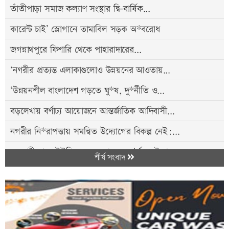
তাঁতীপাড়া সমাজ কল্যাণ সংস্থার দ্বি-বার্ষিক...
কারেন্ট চাই’ স্লোগানে তামাবিল সড়ক অ*বরোধ
জগন্নাথপুরে ফিশারি থেকে পাহারাদারের...
‘নগরীর প্রত্যন্ত এলাকাগুলোও উন্নয়নের আওতায়...
‘উন্নয়নশীল বাংলাদেশ গড়তে ঘু*ষ, দু*র্নীতি ও...
বড়লেখায় বর্ণাঢ্য আয়োজনে আন্তর্জাতিক আদিবাসী...
নগরীর নি*রাপত্তায় সমন্বিত উদ্যোগের বিকল্প নেই:...
ওসমানীনগরে ইউনিক-বেঙ্গল বাস সংঘ*র্ষ: দুই চালকের...
শীর্ষ সংবাদ
রাষ্ট্রপতির শপথ গ্রহণ অনুষ্ঠান উপলক্ষে ৬ কমিটি...
বিশ্বনাথে দশপাইকা আলিম মাদ্রাসার সহকারী...
রোববার রাত ১২টা থেকে জেট ফুয়েলের নতুন দাম...