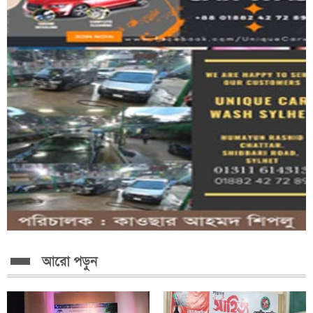
নোয়াপাড়া চা বাগানের সংকট নিরসনে ইউএনওর বৈঠক,...
আরো পড়ুন