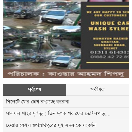
সর্বশেষ
সর্বাধিক
সিলেটে ফের চোখ রাঙাচ্ছে করোনা
সালমান শাহর মৃ*ত্যু: তিন দশক পর ফের তো*লপাড়,...
ফেয়ার ফেইস জগন্নাথপুরের দুই সদস্যকে সংবর্ধনা