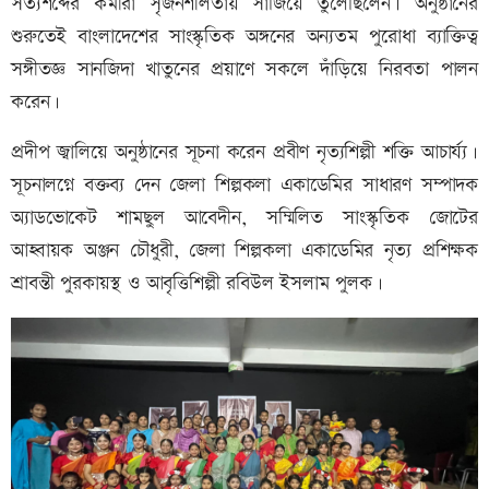
সত্যশব্দের কর্মীরা সৃজনশীলতায় সাজিয়ে তুলেছিলেন। অনুষ্ঠানের
শুরুতেই বাংলাদেশের সাংস্কৃতিক অঙ্গনের অন্যতম পুরোধা ব্যাক্তিত্ব
সঙ্গীতজ্ঞ সানজিদা খাতুনের প্রয়াণে সকলে দাঁড়িয়ে নিরবতা পালন
করেন।
প্রদীপ জ্বালিয়ে অনুষ্ঠানের সূচনা করেন প্রবীণ নৃত্যশিল্পী শক্তি আচার্য্য।
সূচনালগ্নে বক্তব্য দেন জেলা শিল্পকলা একাডেমির সাধারণ সম্পাদক
অ্যাডভোকেট শামছুল আবেদীন, সম্মিলিত সাংস্কৃতিক জোটের
আহ্বায়ক অঞ্জন চৌধুরী, জেলা শিল্পকলা একাডেমির নৃত্য প্রশিক্ষক
শ্রাবন্তী পুরকায়স্থ ও আবৃত্তিশিল্পী রবিউল ইসলাম পুলক।