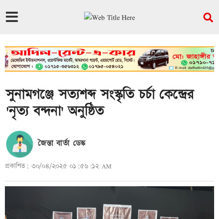
সুনামগঞ্জে সত্যশব্দ সংস্কৃতি চর্চা কেন্দ্রের
'নৃত্য বন্দনা' অনুষ্ঠিত
জৈন্তা বার্তা ডেস্ক
প্রকাশিত: ৩০/০৪/২০২৫ ০১:৫৬:১২ AM