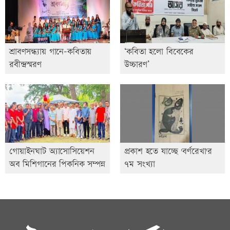
শ্রাবণসন্ধ্যায় গানে-কবিতায়
‘কবিতা হলো বিবেকের
রবীন্দ্রস্মরণ
উচ্চারণ’
গোয়াইনঘাট অ্যাসোসিয়েশন
প্রকাশ হতে যাচ্ছে 'বর্ণরেখা'র
অব মিশিগানের পিকনিক সম্পন্ন
৭ম সংখ্যা